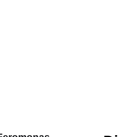
BUENAS VIBRAS