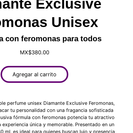
ante Exclusive
omonas Unisex
a con feromonas para todos
MX$380.00
Agregar al carrito
tible perfume unisex Diamante Exclusive Feromonas,
car tu personalidad con una fragancia sofisticada
lusiva fórmula con feromonas potencia tu atractivo
a experiencia única y memorable. Presentado en un
0 ml, es ideal para quienes buscan lujo y presencia